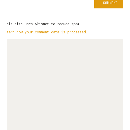
This site uses Akismet to reduce spam.
Learn how your comment data is processed.
LATEST NEWS
Commission Papertoy Showcase
April 16, 2025
Papertoy Mascot – Sesa – Beda Itu Biasa
January 11, 2025
#UnexpectedInpiration – The Furry Crew
December 20, 2024
KEDAI SALAZAD / STORE