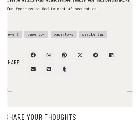
#djembe #sdbinekas #yandjembeensemble #bermainbersamakiyan
#fun #percussion #edutaiment #funeducation
event
papertoy
papertoys
perikertas
SHARE:
SHARE YOUR THOUGHTS