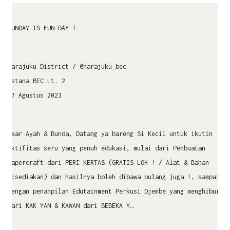
SUNDAY IS FUN-DAY !
•
Harajuku District / @harajuku_bec
Istana BEC Lt. 2
27 Agustus 2023
•
Dear Ayah & Bunda, Datang ya bareng Si Kecil untuk ikutin
aktifitas seru yang penuh edukasi, mulai dari Pembuatan
Papercraft dari PERI KERTAS (GRATIS LOH ! / Alat & Bahan
disediakan) dan hasilnya boleh dibawa pulang juga !, sampai
dengan penampilan Edutainment Perkusi Djembe yang menghibur
dari KAK YAN & KAWAN dari BEBEKA Y…
•