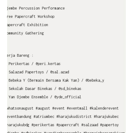
Djembe Percussion Performance
Free Papercraft Workshop
Papercraft Exhibition
Community Gathering
•
Kerja Bareng :
– Perikertas / @peri.kertas
– Salazad Papertoys / @sal.azad
– Bebeka Y (Bermain Bersama Kak Yan) / @bebeka_y
– Sekolah Dasar Binekas / @sd_binekas
– Yan Djembe Ensemble / @yde_official
#whatsonaugust #august #event #eventmall #kalenderevent
#eventbandung #atriumbec #harajukudistrict #harajukubec
#harajukubdg #perikertas #papercraft #salzaad #papertoy