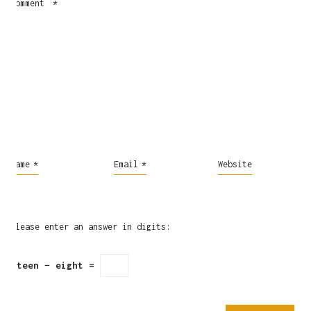
Comment
*
Name
*
Email
*
Website
Please enter an answer in digits:
fifteen − eight =