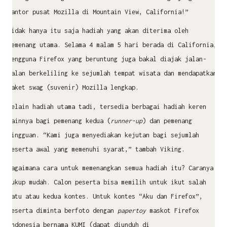
kantor pusat Mozilla di Mountain View, California!”
Tidak hanya itu saja hadiah yang akan diterima oleh
pemenang utama. Selama 4 malam 5 hari berada di California,
pengguna Firefox yang beruntung juga bakal diajak jalan-
jalan berkeliling ke sejumlah tempat wisata dan mendapatkan
paket swag (suvenir) Mozilla lengkap.
Selain hadiah utama tadi, tersedia berbagai hadiah keren
lainnya bagi pemenang kedua (
runner-up
) dan pemenang
mingguan. “Kami juga menyediakan kejutan bagi sejumlah
peserta awal yang memenuhi syarat,” tambah Viking.
Bagaimana cara untuk memenangkan semua hadiah itu? Caranya
cukup mudah. Calon peserta bisa memilih untuk ikut salah
satu atau kedua kontes. Untuk kontes “Aku dan Firefox”,
peserta diminta berfoto dengan
papertoy
maskot Firefox
Indonesia bernama KUMI (dapat diunduh di