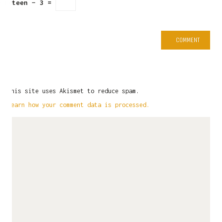
sixteen − 3 =
This site uses Akismet to reduce spam.
Learn how your comment data is processed.
LATEST NEWS
Commission Papertoy Showcase
April 16, 2025
Papertoy Mascot – Sesa – Beda Itu Biasa
January 11, 2025
#UnexpectedInpiration – The Furry Crew